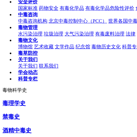
安全评价
国家标准
药物安全
有毒化学品
有毒化学品危险性评价
中毒咨询
中毒咨询机构
北京中毒控制中心（PCC）
世界各国中
毒物管理
水污染治理
垃圾治理
大气污染治理
有毒废料治理
法律
毒物文化
博物馆
艺术收藏
文学作品
纪念馆
毒物历史文化
科普专
毒草防控
关于我们
关于我们
联系我们
学会动态
科普专栏
毒物科学史
毒理学史
禁毒史
酒精中毒史