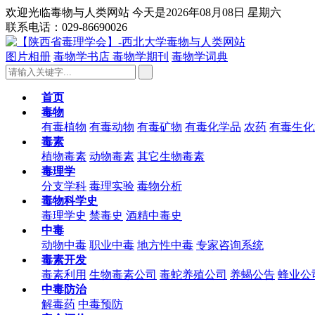
欢迎光临毒物与人类网站 今天是2026年08月08日 星期六
联系电话：029-86690026
图片相册
毒物学书店
毒物学期刊
毒物学词典
首页
毒物
有毒植物
有毒动物
有毒矿物
有毒化学品
农药
有毒生化
毒素
植物毒素
动物毒素
其它生物毒素
毒理学
分支学科
毒理实验
毒物分析
毒物科学史
毒理学史
禁毒史
酒精中毒史
中毒
动物中毒
职业中毒
地方性中毒
专家咨询系统
毒素开发
毒素利用
生物毒素公司
毒蛇养殖公司
养蝎公告
蜂业公
中毒防治
解毒药
中毒预防