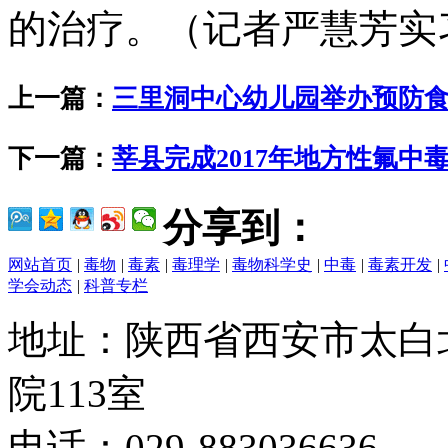
的治疗。（记者严慧芳实
上一篇：
三里洞中心幼儿园举办预防
下一篇：
莘县完成2017年地方性氟中
分享到：
网站首页
|
毒物
|
毒素
|
毒理学
|
毒物科学史
|
中毒
|
毒素开发
|
学会动态
|
科普专栏
地址：陕西省西安市太白
院113室
电话：029-883036636